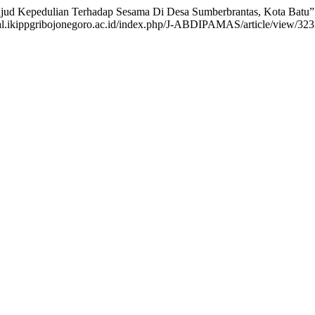
 Wujud Kepedulian Terhadap Sesama Di Desa Sumberbrantas, Kota Batu
nal.ikippgribojonegoro.ac.id/index.php/J-ABDIPAMAS/article/view/323