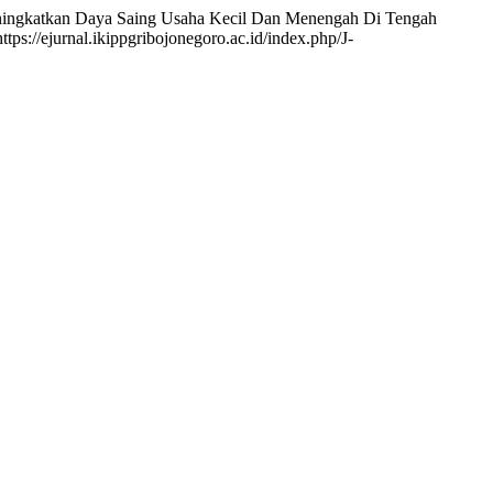
eningkatkan Daya Saing Usaha Kecil Dan Menengah Di Tengah
tps://ejurnal.ikippgribojonegoro.ac.id/index.php/J-