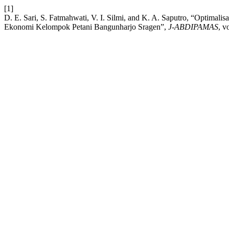
[1]
D. E. Sari, S. Fatmahwati, V. I. Silmi, and K. A. Saputro, “Optima
Ekonomi Kelompok Petani Bangunharjo Sragen”,
J-ABDIPAMAS
, v