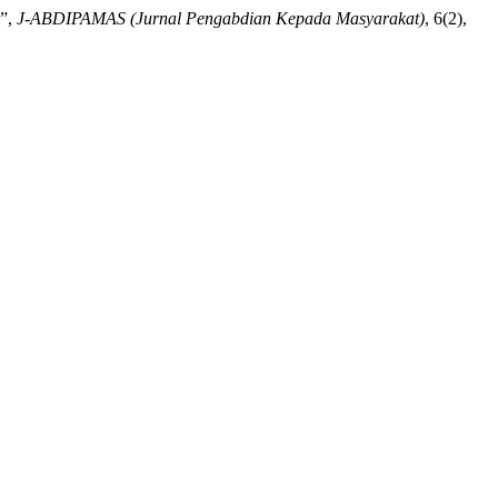
)”,
J-ABDIPAMAS (Jurnal Pengabdian Kepada Masyarakat)
, 6(2),