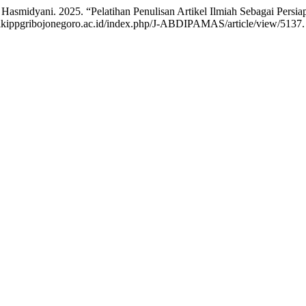
i Hasmidyani. 2025. “Pelatihan Penulisan Artikel Ilmiah Sebagai P
al.ikippgribojonegoro.ac.id/index.php/J-ABDIPAMAS/article/view/5137.