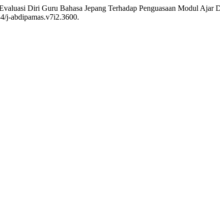
. “Evaluasi Diri Guru Bahasa Jepang Terhadap Penguasaan Modul Aja
734/j-abdipamas.v7i2.3600.