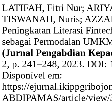
LATIFAH, Fitri Nur; ARIY
TISWANAH, Nuris; AZZARA
Peningkatan Literasi Finte
sebagai Permodalan UMKM
(Jurnal Pengabdian Kepa
2, p. 241–248, 2023. DOI: 
Disponível em:
https://ejurnal.ikippgribojo
ABDIPAMAS/article/view/3