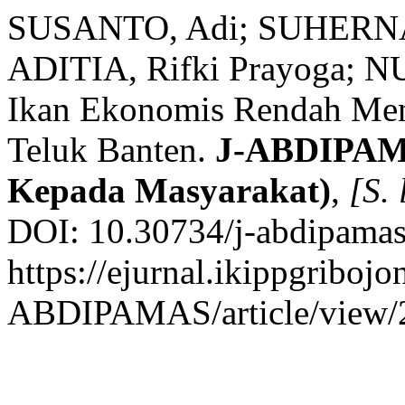
SUSANTO, Adi; SUHERNA
ADITIA, Rifki Prayoga; N
Ikan Ekonomis Rendah Menj
Teluk Banten.
J-ABDIPAMA
Kepada Masyarakat)
,
[S. 
DOI: 10.30734/j-abdipamas
https://ejurnal.ikippgribojo
ABDIPAMAS/article/view/2