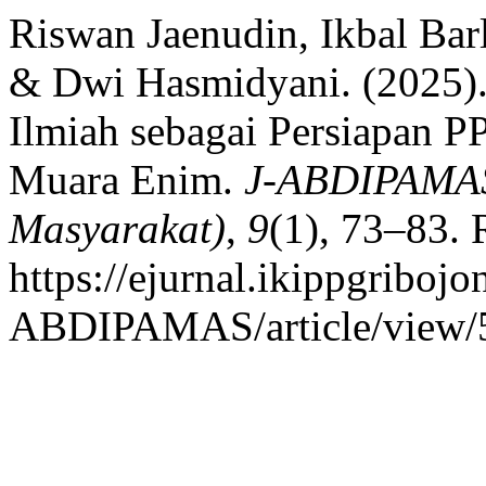
Riswan Jaenudin, Ikbal Bar
& Dwi Hasmidyani. (2025). 
Ilmiah sebagai Persiapan 
Muara Enim.
J-ABDIPAMAS
Masyarakat)
,
9
(1), 73–83. 
https://ejurnal.ikippgribojo
ABDIPAMAS/article/view/