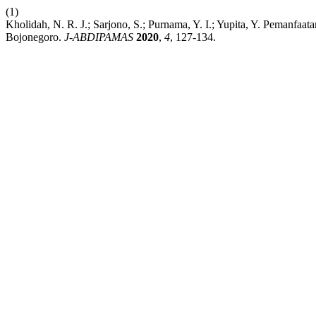
(1)
Kholidah, N. R. J.; Sarjono, S.; Purnama, Y. I.; Yupita, Y. Pema
Bojonegoro.
J-ABDIPAMAS
2020
,
4
, 127-134.