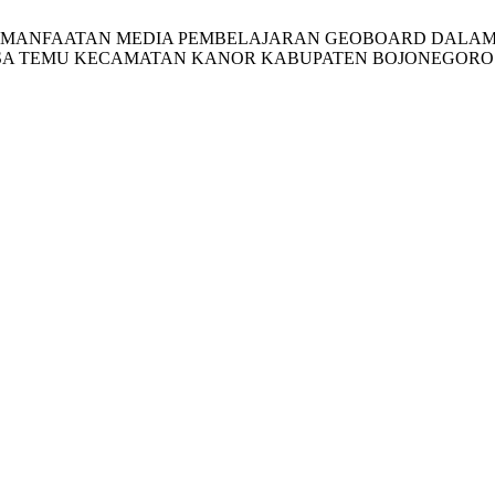
.; Noeruddin, A. PEMANFAATAN MEDIA PEMBELAJARAN GEOBOA
DESA TEMU KECAMATAN KANOR KABUPATEN BOJONEGORO 