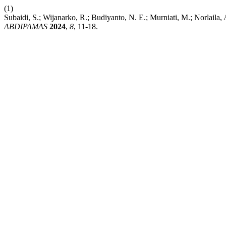
(1)
Subaidi, S.; Wijanarko, R.; Budiyanto, N. E.; Murniati, M.; Norlai
ABDIPAMAS
2024
,
8
, 11-18.