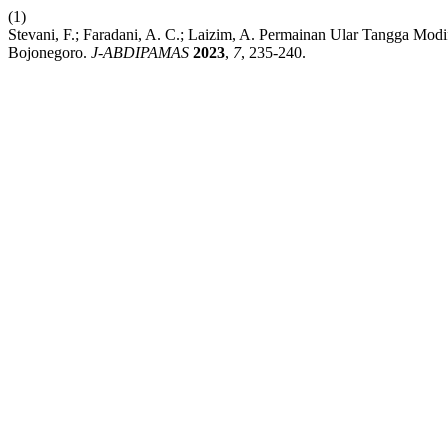
(1)
Stevani, F.; Faradani, A. C.; Laizim, A. Permainan Ular Tangga Mo
Bojonegoro.
J-ABDIPAMAS
2023
,
7
, 235-240.