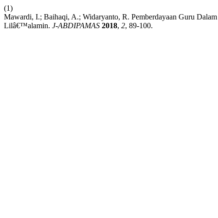
(1)
Mawardi, I.; Baihaqi, A.; Widaryanto, R. Pemberdayaan Guru Dala
Lilâ€™alamin.
J-ABDIPAMAS
2018
,
2
, 89-100.