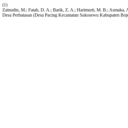
(1)
Zainudin, M.; Fatah, D. A.; Barik, Z. A.; Harimurti, M. B.; Asmak
Desa Perbatasan (Desa Pacing Kecamatan Sukosewu Kabupaten Boj