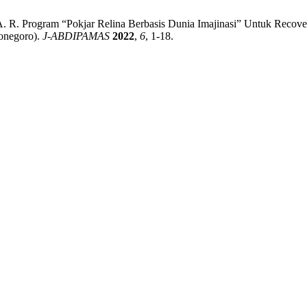
a, A. R. Program “Pokjar Relina Berbasis Dunia Imajinasi” Untuk Rec
onegoro).
J-ABDIPAMAS
2022
,
6
, 1-18.