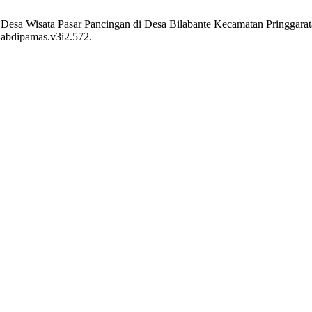
 Desa Wisata Pasar Pancingan di Desa Bilabante Kecamatan Pringgar
j-abdipamas.v3i2.572.