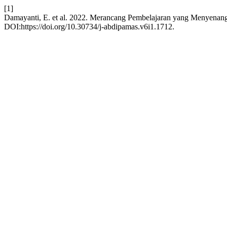
[1]
Damayanti, E. et al. 2022. Merancang Pembelajaran yang Menyena
DOI:https://doi.org/10.30734/j-abdipamas.v6i1.1712.