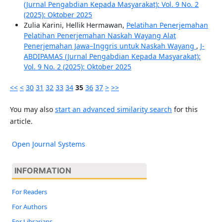
(Jurnal Pengabdian Kepada Masyarakat): Vol. 9 No. 2
(2025): Oktober 2025
Zulia Karini, Hellik Hermawan,
Pelatihan Penerjemahan
Pelatihan Penerjemahan Naskah Wayang Alat
Penerjemahan Jawa–Inggris untuk Naskah Wayang
,
J-
ABDIPAMAS (Jurnal Pengabdian Kepada Masyarakat):
Vol. 9 No. 2 (2025): Oktober 2025
<<
<
30
31
32
33
34
35
36
37
>
>>
You may also
start an advanced similarity search
for this
article.
Open Journal Systems
INFORMATION
For Readers
For Authors
For Librarians