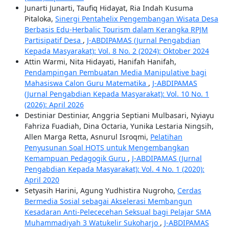
Junarti Junarti, Taufiq Hidayat, Ria Indah Kusuma
Pitaloka,
Sinergi Pentahelix Pengembangan Wisata Desa
Berbasis Edu-Herbalic Tourism dalam Kerangka RPJM
Partisipatif Desa
,
J-ABDIPAMAS (Jurnal Pengabdian
Kepada Masyarakat): Vol. 8 No. 2 (2024): Oktober 2024
Attin Warmi, Nita Hidayati, Hanifah Hanifah,
Pendampingan Pembuatan Media Manipulative bagi
Mahasiswa Calon Guru Matematika
,
J-ABDIPAMAS
(Jurnal Pengabdian Kepada Masyarakat): Vol. 10 No. 1
(2026): April 2026
Destiniar Destiniar, Anggria Septiani Mulbasari, Nyiayu
Fahriza Fuadiah, Dina Octaria, Yunika Lestaria Ningsih,
Allen Marga Retta, Asnurul Isroqmi,
Pelatihan
Penyusunan Soal HOTS untuk Mengembangkan
Kemampuan Pedagogik Guru
,
J-ABDIPAMAS (Jurnal
Pengabdian Kepada Masyarakat): Vol. 4 No. 1 (2020):
April 2020
Setyasih Harini, Agung Yudhistira Nugroho,
Cerdas
Bermedia Sosial sebagai Akselerasi Membangun
Kesadaran Anti-Pelececehan Seksual bagi Pelajar SMA
Muhammadiyah 3 Watukelir Sukoharjo
,
J-ABDIPAMAS