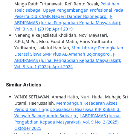
Meiga Ratih Tirtanawati, Refi Ranto Rozak,
Pelatihan
Toeic sebagai Upaya Pengembangan Profesional Pada
Peserta Didik SMK Negeri Dander Bojonegoro
,
J-
ABDIPAMAS (Jurnal Pengabdian Kepada Masyarakat):
Vol. 3 No. 1 (2019): April 2019
Neneng Rika Jazilatul Kholidah, Novi Mayasari,
S.Pd.,M.Pd., Moh. Fuadul Matin, Haris Yudhianto
Yudhianto, Lailatul Hanifah,
Mini Library: Peningkatan
Literasi Siswa SMP Plus AL-Amanah Bojonegoro
,
J-
ABDIPAMAS (Jurnal Pengabdian Kepada Masyarakat):
Vol. 8 No. 1 (2024): April 2024
Similar Articles
WINDI SETIAWAN, Ahmad Hatip, Nuril Huda, Muhajir, Sri
Utami, Haerussaleh,
Membangun Kesadaran Akses
Pendidikan Tinggi: Sosialisasi Beasiswa KIP Kuliah di
Wilayah Balongbendo Sidoarjo
,
J-ABDIPAMAS (Jurnal
Pengabdian Kepada Masyarakat): Vol. 9 No. 2 (2025):
Oktober 2025