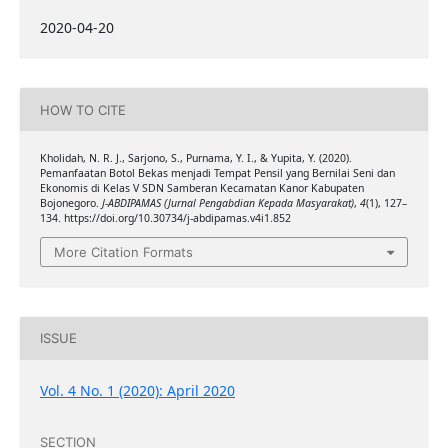
2020-04-20
HOW TO CITE
Kholidah, N. R. J., Sarjono, S., Purnama, Y. I., & Yupita, Y. (2020).
Pemanfaatan Botol Bekas menjadi Tempat Pensil yang Bernilai Seni dan
Ekonomis di Kelas V SDN Samberan Kecamatan Kanor Kabupaten
Bojonegoro.
J-ABDIPAMAS (Jurnal Pengabdian Kepada Masyarakat)
,
4
(1), 127–
134. https://doi.org/10.30734/j-abdipamas.v4i1.852
More Citation Formats
ISSUE
Vol. 4 No. 1 (2020): April 2020
SECTION