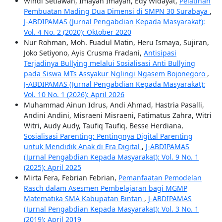
Windi Setiawan, Imayah Imayah, Edy Widayat,
Pelatihan
Pembuatan Mading Dua Dimensi di SMPN 30 Surabaya
,
J-ABDIPAMAS (Jurnal Pengabdian Kepada Masyarakat):
Vol. 4 No. 2 (2020): Oktober 2020
Nur Rohman, Moh. Fuadul Matin, Heru Ismaya, Sujiran,
Joko Setiyono, Ayis Crusma Fradani,
Antisipasi
Terjadinya Bullying melalui Sosialisasi Anti Bullying
pada Siswa MTs Assyakur Nglingi Ngasem Bojonegoro
,
J-ABDIPAMAS (Jurnal Pengabdian Kepada Masyarakat):
Vol. 10 No. 1 (2026): April 2026
Muhammad Ainun Idrus, Andi Ahmad, Hastria Pasalli,
Andini Andini, Misraeni Misraeni, Fatimatus Zahra, Witri
Witri, Audy Audy, Taufiq Taufiq, Besse Herdiana,
Sosialisasi Parenting: Pentingnya Digital Parenting
untuk Mendidik Anak di Era Digital
,
J-ABDIPAMAS
(Jurnal Pengabdian Kepada Masyarakat): Vol. 9 No. 1
(2025): April 2025
Mirta Fera, Febrian Febrian,
Pemanfaatan Pemodelan
Rasch dalam Asesmen Pembelajaran bagi MGMP
Matematika SMA Kabupatan Bintan
,
J-ABDIPAMAS
(Jurnal Pengabdian Kepada Masyarakat): Vol. 3 No. 1
(2019): April 2019