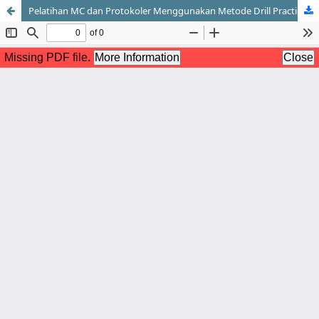
Pelatihan MC dan Protokoler Menggunakan Metode Drill Practice dengan Media Audio Visual pada Pemuda Karang Taruna