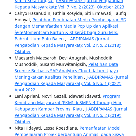
Kimia Kota Langsa
,
J-ABDIPAMAS (Jurnal Pengabdian
Kepada Masyarakat): Vol. 7 No. 2 (2023): Oktober 2023
Cahyo Hasanudin, Fathia Rosyida, Siti Ermawati, Taufiq
Hidayat,
Pelatihan Pembuatan Media Pembelajaran 3D
dengan Memanfaatkan Media Pop Up dan Aplikasi
â€œMomentcam Kartun & Stikerâ€ bagi Guru MTs.
Bahrul Ulum Bulu Balen
,
J-ABDIPAMAS (Jurnal
Pengabdian Kepada Masyarakat): Vol. 2 No. 2 (2018):
Oktober
Maesaroh Maesaroh, Devi Anugrah, Mushoddik
Mushoddik, Susanti Murwitanigsih,
Pelatihan Data
Science Berbasis SAP Analytics Cloud dalam Upaya
Meningkatkan Kualitas Penelitian
,
J-ABDIPAMAS (Jurnal
Pengabdian Kepada Masyarakat): Vol. 6 No. 1 (2022):
April 2022
Leni Apriani, Novri Gazali, Idawati Idawati,
Program
Kemitraan Masyarakat (PKM) di SMPN 4 Tapung Hilir
Kabupaten Kampar Provinsi Riau
,
J-ABDIPAMAS (Jurnal
Pengabdian Kepada Masyarakat): Vol. 3 No. 2 (2019):
Oktober
Nita Hidayati, Lessa Roesdiana,
Pemanfaatan Model
Pembelajaran Projek berbantuan Animasi pada Siswa