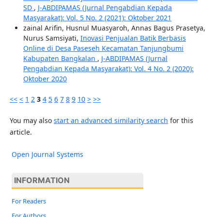
SD
,
J-ABDIPAMAS (Jurnal Pengabdian Kepada
Masyarakat): Vol. 5 No. 2 (2021): Oktober 2021
zainal Arifin, Husnul Muasyaroh, Annas Bagus Prasetya,
Nurus Samsiyati,
Inovasi Penjualan Batik Berbasis
Online di Desa Paseseh Kecamatan Tanjungbumi
Kabupaten Bangkalan
,
J-ABDIPAMAS (Jurnal
Pengabdian Kepada Masyarakat): Vol. 4 No. 2 (2020):
Oktober 2020
<<
<
1
2
3
4
5
6
7
8
9
10
>
>>
You may also
start an advanced similarity search
for this
article.
Open Journal Systems
INFORMATION
For Readers
For Authors