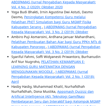
ABDIPAMAS (Jurnal Pengabdian Kepada Masyarakat):
Vol. 4 No. 2 (2020): Oktober 2020
Yoga Budi Bhakti, Irnin Agustina Dwi Astuti, Dasmo
Dasmo,
Peningkatan Kompetensi Guru melalui
Pelatihan PhET Simulation bagi Guru MGMP Fisika
Kabupaten Serang
,
J-ABDIPAMAS (Jurnal Pengabdian
Kepada Masyarakat): Vol. 3 No. 2 (2019): Oktober
Ambiro Puji Asmaroini, Ardhana Januar Mahardhani,
Pelatihan Pembuatan Bahan Ajar bagi Guru PPKn MTs di
Kabupaten Ponorogo
,
J-ABDIPAMAS (Jurnal Pengabdian
Kepada Masyarakat): Vol. 3 No. 2 (2019): Oktober
Syariful Fahmi, Soffi Widyanesti Priwantoro, Burhanudin
Arif Nur Nugroho,
PELATIHAN KEMAMPUAN E-
LEARNING GURU MATEMATIKA DENGAN
MENGGUNAKAN MOODLE
,
J-ABDIPAMAS (Jurnal
Pengabdian Kepada Masyarakat): Vol. 2 No. 1 (2018):
April
Hasby Hasby, Muhammad Khalil, Nurhafidhah
Nurhafidhah, Dona Mustika,
Appsmash Quizizz dan
Artificial Intelligence (AI): Teknologi Gamifikasi
Pembelajaran Seru dan Interaktif bagi Kelompok MGMP