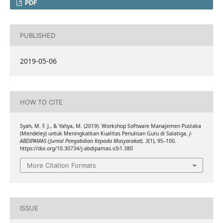
PDF
PUBLISHED
2019-05-06
HOW TO CITE
Syah, M. F. J., & Yahya, M. (2019). Workshop Software Manajemen Pustaka
(Mendeley) untuk Meningkatkan Kualitas Penulisan Guru di Salatiga.
J-
ABDIPAMAS (Jurnal Pengabdian Kepada Masyarakat)
,
3
(1), 95–100.
https://doi.org/10.30734/j-abdipamas.v3i1.380
More Citation Formats
ISSUE