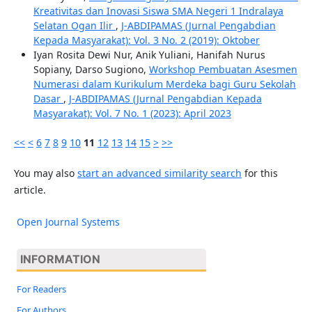
Kreativitas dan Inovasi Siswa SMA Negeri 1 Indralaya
Selatan Ogan Ilir
,
J-ABDIPAMAS (Jurnal Pengabdian
Kepada Masyarakat): Vol. 3 No. 2 (2019): Oktober
Iyan Rosita Dewi Nur, Anik Yuliani, Hanifah Nurus
Sopiany, Darso Sugiono,
Workshop Pembuatan Asesmen
Numerasi dalam Kurikulum Merdeka bagi Guru Sekolah
Dasar
,
J-ABDIPAMAS (Jurnal Pengabdian Kepada
Masyarakat): Vol. 7 No. 1 (2023): April 2023
<<
<
6
7
8
9
10
11
12
13
14
15
>
>>
You may also
start an advanced similarity search
for this
article.
Open Journal Systems
INFORMATION
For Readers
For Authors