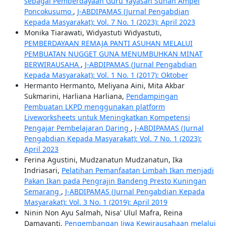
sebagai Pemberdayaan Guru Yayasan Sunan Ampel
Poncokusumo
,
J-ABDIPAMAS (Jurnal Pengabdian
Kepada Masyarakat): Vol. 7 No. 1 (2023): April 2023
Monika Tiarawati, Widyastuti Widyastuti,
PEMBERDAYAAN REMAJA PANTI ASUHAN MELALUI
PEMBUATAN NUGGET GUNA MENUMBUHKAN MINAT
BERWIRAUSAHA
,
J-ABDIPAMAS (Jurnal Pengabdian
Kepada Masyarakat): Vol. 1 No. 1 (2017): Oktober
Hermanto Hermanto, Meliyana Aini, Mita Akbar
Sukmarini, Harliana Harliana,
Pendampingan
Pembuatan LKPD menggunakan platform
Liveworksheets untuk Meningkatkan Kompetensi
Pengajar Pembelajaran Daring
,
J-ABDIPAMAS (Jurnal
Pengabdian Kepada Masyarakat): Vol. 7 No. 1 (2023):
April 2023
Ferina Agustini, Mudzanatun Mudzanatun, Ika
Indriasari,
Pelatihan Pemanfaatan Limbah Ikan menjadi
Pakan Ikan pada Pengrajin Bandeng Presto Kuningan
Semarang
,
J-ABDIPAMAS (Jurnal Pengabdian Kepada
Masyarakat): Vol. 3 No. 1 (2019): April 2019
Ninin Non Ayu Salmah, Nisa' Ulul Mafra, Reina
Damayanti,
Pengembangan Jiwa Kewirausahaan melalui