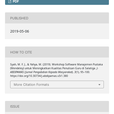
PDF
PUBLISHED
2019-05-06
HOW TO CITE
Syah, M. F. J., & Yahya, M. (2019). Workshop Software Manajemen Pustaka
(Mendeley) untuk Meningkatkan Kualitas Penulisan Guru di Salatiga.
J-
ABDIPAMAS (Jurnal Pengabdian Kepada Masyarakat)
,
3
(1), 95–100.
https://doi.org/10.30734/j-abdipamas.v3i1.380
More Citation Formats
ISSUE