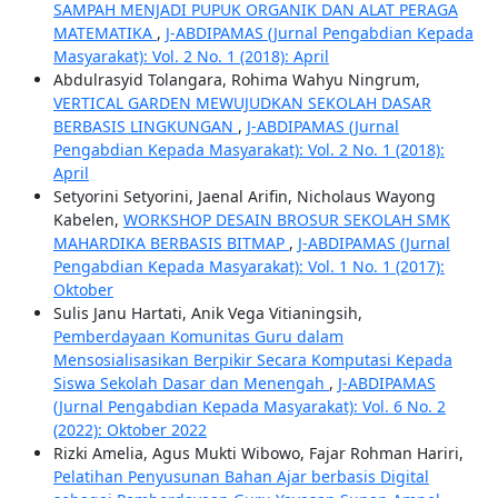
SAMPAH MENJADI PUPUK ORGANIK DAN ALAT PERAGA
MATEMATIKA
,
J-ABDIPAMAS (Jurnal Pengabdian Kepada
Masyarakat): Vol. 2 No. 1 (2018): April
Abdulrasyid Tolangara, Rohima Wahyu Ningrum,
VERTICAL GARDEN MEWUJUDKAN SEKOLAH DASAR
BERBASIS LINGKUNGAN
,
J-ABDIPAMAS (Jurnal
Pengabdian Kepada Masyarakat): Vol. 2 No. 1 (2018):
April
Setyorini Setyorini, Jaenal Arifin, Nicholaus Wayong
Kabelen,
WORKSHOP DESAIN BROSUR SEKOLAH SMK
MAHARDIKA BERBASIS BITMAP
,
J-ABDIPAMAS (Jurnal
Pengabdian Kepada Masyarakat): Vol. 1 No. 1 (2017):
Oktober
Sulis Janu Hartati, Anik Vega Vitianingsih,
Pemberdayaan Komunitas Guru dalam
Mensosialisasikan Berpikir Secara Komputasi Kepada
Siswa Sekolah Dasar dan Menengah
,
J-ABDIPAMAS
(Jurnal Pengabdian Kepada Masyarakat): Vol. 6 No. 2
(2022): Oktober 2022
Rizki Amelia, Agus Mukti Wibowo, Fajar Rohman Hariri,
Pelatihan Penyusunan Bahan Ajar berbasis Digital