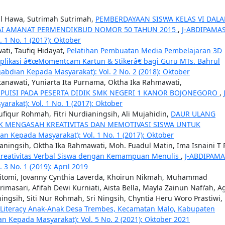
ul Hawa, Sutrimah Sutrimah,
PEMBERDAYAAN SISWA KELAS VI DAL
UAI AMANAT PERMENDIKBUD NOMOR 50 TAHUN 2015
,
J-ABDIPAMA
 1 No. 1 (2017): Oktober
ati, Taufiq Hidayat,
Pelatihan Pembuatan Media Pembelajaran 3D
likasi â€œMomentcam Kartun & Stikerâ€ bagi Guru MTs. Bahrul
abdian Kepada Masyarakat): Vol. 2 No. 2 (2018): Oktober
rtanawati, Yuniarta Ita Purnama, Oktha Ika Rahmawati,
 PUISI PADA PESERTA DIDIK SMK NEGERI 1 KANOR BOJONEGORO
,
akat): Vol. 1 No. 1 (2017): Oktober
aufiqur Rohmah, Fitri Nurdianingsih, Ali Mujahidin,
DAUR ULANG
K MENGASAH KREATIVITAS DAN MEMOTIVASI SISWA UNTUK
n Kepada Masyarakat): Vol. 1 No. 1 (2017): Oktober
rianingsih, Oktha Ika Rahmawati, Moh. Fuadul Matin, Ima Isnaini T 
Kreativitas Verbal Siswa dengan Kemampuan Menulis
,
J-ABDIPAMA
3 No. 1 (2019): April 2019
titomi, Jovanny Cynthia Laverda, Khoirun Nikmah, Muhammad
masari, Afifah Dewi Kurniati, Aista Bella, Mayla Zainun Nafi'ah, A
ningsih, Siti Nur Rohmah, Sri Ningsih, Chyntia Heru Woro Prastiwi,
Literacy Anak-Anak Desa Trembes, Kecamatan Malo, Kabupaten
n Kepada Masyarakat): Vol. 5 No. 2 (2021): Oktober 2021