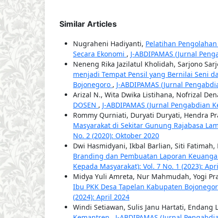
Similar Articles
Nugraheni Hadiyanti,
Pelatihan Pengolaha
Secara Ekonomi
,
J-ABDIPAMAS (Jurnal Pengab
Neneng Rika Jazilatul Kholidah, Sarjono Sar
menjadi Tempat Pensil yang Bernilai Seni
Bojonegoro
,
J-ABDIPAMAS (Jurnal Pengabdian
Arizal N., Wita Dwika Listihana, Nofrizal De
DOSEN
,
J-ABDIPAMAS (Jurnal Pengabdian Kep
Rommy Qurniati, Duryati Duryati, Hendra Pras
Masyarakat di Sekitar Gunung Rajabasa L
No. 2 (2020): Oktober 2020
Dwi Hasmidyani, Ikbal Barlian, Siti Fatimah,
Branding dan Pembuatan Laporan Keuangan
Kepada Masyarakat): Vol. 7 No. 1 (2023): Apr
Midya Yuli Amreta, Nur Mahmudah, Yogi Pr
Ibu PKK Desa Tapelan Kabupaten Bojonego
(2024): April 2024
Windi Setiawan, Sulis Janu Hartati, Endang 
Kemantren
,
J-ABDIPAMAS (Jurnal Pengabdian