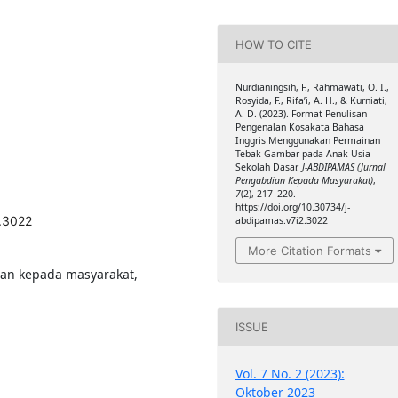
HOW TO CITE
Nurdianingsih, F., Rahmawati, O. I.,
Rosyida, F., Rifa’i, A. H., & Kurniati,
A. D. (2023). Format Penulisan
Pengenalan Kosakata Bahasa
Inggris Menggunakan Permainan
Tebak Gambar pada Anak Usia
Sekolah Dasar.
J-ABDIPAMAS (Jurnal
Pengabdian Kepada Masyarakat)
,
7
(2), 217–220.
https://doi.org/10.30734/j-
2.3022
abdipamas.v7i2.3022
More Citation Formats
ian kepada masyarakat,
ISSUE
Vol. 7 No. 2 (2023):
Oktober 2023