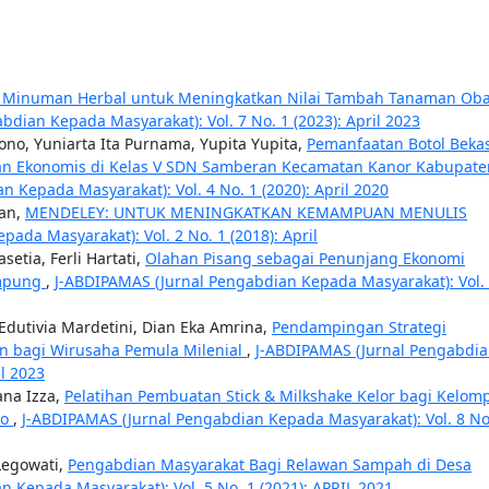
n Minuman Herbal untuk Meningkatkan Nilai Tambah Tanaman Oba
dian Kepada Masyarakat): Vol. 7 No. 1 (2023): April 2023
jono, Yuniarta Ita Purnama, Yupita Yupita,
Pemanfaatan Botol Beka
 dan Ekonomis di Kelas V SDN Samberan Kecamatan Kanor Kabupate
 Kepada Masyarakat): Vol. 4 No. 1 (2020): April 2020
nan,
MENDELEY: UNTUK MENINGKATKAN KEMAMPUAN MENULIS
ada Masyarakat): Vol. 2 No. 1 (2018): April
etia, Ferli Hartati,
Olahan Pisang sebagai Penunjang Ekonomi
ampung
,
J-ABDIPAMAS (Jurnal Pengabdian Kepada Masyarakat): Vol.
 Edutivia Mardetini, Dian Eka Amrina,
Pendampingan Strategi
 bagi Wirusaha Pemula Milenial
,
J-ABDIPAMAS (Jurnal Pengabdi
il 2023
ana Izza,
Pelatihan Pembuatan Stick & Milkshake Kelor bagi Kelom
ro
,
J-ABDIPAMAS (Jurnal Pengabdian Kepada Masyarakat): Vol. 8 No
Legowati,
Pengabdian Masyarakat Bagi Relawan Sampah di Desa
 Kepada Masyarakat): Vol. 5 No. 1 (2021): APRIL 2021