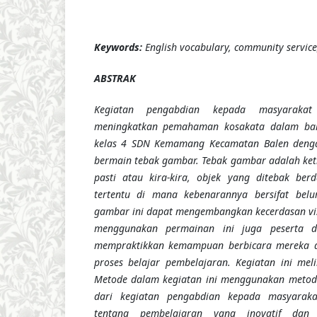
Keywords:
English vocabulary, community service
ABSTRAK
Kegiatan pengabdian kepada masyarakat
meningkatkan pemahaman kosakata dalam bah
kelas 4 SDN Kemamang Kecamatan Balen den
bermain tebak gambar. Tebak gambar adalah ke
pasti atau kira-kira, objek yang ditebak berdas
tertentu di mana kebenarannya bersifat belu
gambar ini dapat mengembangkan kecerdasan vis
menggunakan permainan ini juga peserta d
mempraktikkan kemampuan berbicara mereka d
proses belajar pembelajaran. Kegiatan ini meli
Metode dalam kegiatan ini menggunakan metode 
dari kegiatan pengabdian kepada masyarak
tentang pembelajaran yang inovatif dan