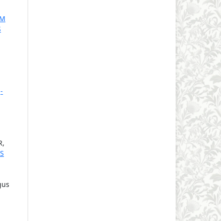
AM
S
J-
R,
S
gus