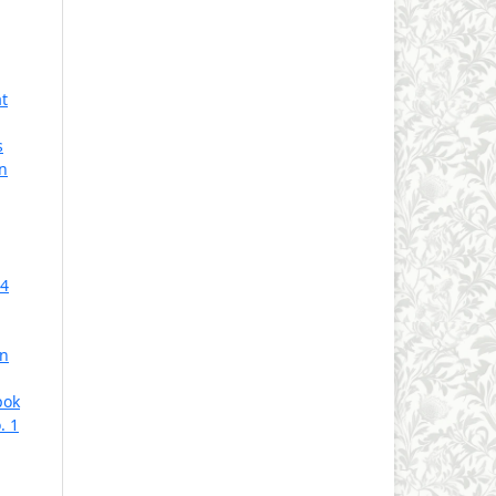
t
s
n
 4
an
pok
. 1