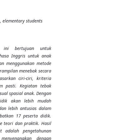
, elementary students
 ini bertujuan untuk
asa Inggris untuk anak
gan menggunakan metode
trampilan menebak secara
arkan ciri-ciri, kriteria
m pasti. Kegiatan tebak
ual spasial anak. Dengan
idik akan lebih mudah
an lebih antusias dalam
batkan 17 peserta didik.
teori dan praktik. Hasil
at adalah pengetahunan
 menyenangkan dengan