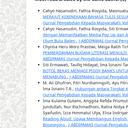
Cahyo Hasanudin, Fathia Rosyida, Masnuat
MERAJUT KEBINEKAAN BAHASA TULIS SES
(Jurnal Pengabdian Kepada Masyarakat): Vol.
Cahyo Hasanudin, Fathia Rosyida, Siti Ermaw
dengan Memanfaatkan Media Pop Up dan Ap
Ulum Bulu Balen
,
J-ABDIPAMAS (Jurnal Peng
Chyntia Heru Woro Prastiwi, Meiga Ratih Ti
PEMBERDAYAAN BUDAYA LITERASI MENULIS
ABDIPAMAS (Jurnal Pengabdian Kepada Masyar
Siti Ermawati, Taufiq Hidayat, Ima Isnaini T
BOTOL BEKAS MENJADI PIGGY BANKS UNTU
MENABUNG
,
J-ABDIPAMAS (Jurnal Pengabdia
M. Ali Ghufron, Fitri Nurdianingsih, Ayu Fit
Ima Isnaini T.R.,
Hubungan antara Tingkat 
(Jurnal Pengabdian Kepada Masyarakat): Vol. 
Ima Kulama Gutami, Anggita Refida Prismu
Jundullah, Nur Rochmadhoni, Ratna Nidya Pri
Syaifudin, Izza Himmatul Ulya, Elisa Indriya
Reading Aloud: Upaya Membangun English 
Bojonegoro
,
J-ABDIPAMAS (Jurnal Pengabdia