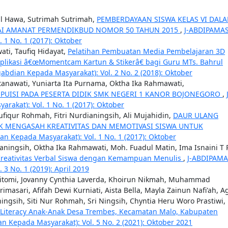
ul Hawa, Sutrimah Sutrimah,
PEMBERDAYAAN SISWA KELAS VI DAL
UAI AMANAT PERMENDIKBUD NOMOR 50 TAHUN 2015
,
J-ABDIPAMA
 1 No. 1 (2017): Oktober
ati, Taufiq Hidayat,
Pelatihan Pembuatan Media Pembelajaran 3D
likasi â€œMomentcam Kartun & Stikerâ€ bagi Guru MTs. Bahrul
abdian Kepada Masyarakat): Vol. 2 No. 2 (2018): Oktober
rtanawati, Yuniarta Ita Purnama, Oktha Ika Rahmawati,
 PUISI PADA PESERTA DIDIK SMK NEGERI 1 KANOR BOJONEGORO
,
akat): Vol. 1 No. 1 (2017): Oktober
aufiqur Rohmah, Fitri Nurdianingsih, Ali Mujahidin,
DAUR ULANG
K MENGASAH KREATIVITAS DAN MEMOTIVASI SISWA UNTUK
n Kepada Masyarakat): Vol. 1 No. 1 (2017): Oktober
rianingsih, Oktha Ika Rahmawati, Moh. Fuadul Matin, Ima Isnaini T 
Kreativitas Verbal Siswa dengan Kemampuan Menulis
,
J-ABDIPAMA
3 No. 1 (2019): April 2019
titomi, Jovanny Cynthia Laverda, Khoirun Nikmah, Muhammad
masari, Afifah Dewi Kurniati, Aista Bella, Mayla Zainun Nafi'ah, A
ningsih, Siti Nur Rohmah, Sri Ningsih, Chyntia Heru Woro Prastiwi,
Literacy Anak-Anak Desa Trembes, Kecamatan Malo, Kabupaten
n Kepada Masyarakat): Vol. 5 No. 2 (2021): Oktober 2021