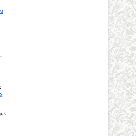
AM
S
J-
R,
S
gus