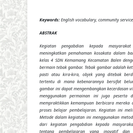
Keywords:
English vocabulary, community service
ABSTRAK
Kegiatan pengabdian kepada masyarakat
meningkatkan pemahaman kosakata dalam bah
kelas 4 SDN Kemamang Kecamatan Balen den
bermain tebak gambar. Tebak gambar adalah ke
pasti atau kira-kira, objek yang ditebak berdas
tertentu di mana kebenarannya bersifat belu
gambar ini dapat mengembangkan kecerdasan vis
menggunakan permainan ini juga peserta d
mempraktikkan kemampuan berbicara mereka d
proses belajar pembelajaran. Kegiatan ini meli
Metode dalam kegiatan ini menggunakan metode 
dari kegiatan pengabdian kepada masyarak
tentang pembelajaran yang inovatif dan