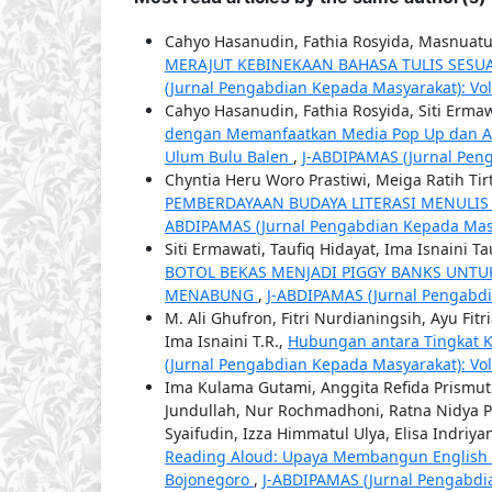
Cahyo Hasanudin, Fathia Rosyida, Masnuat
MERAJUT KEBINEKAAN BAHASA TULIS SES
(Jurnal Pengabdian Kepada Masyarakat): Vol.
Cahyo Hasanudin, Fathia Rosyida, Siti Ermaw
dengan Memanfaatkan Media Pop Up dan Ap
Ulum Bulu Balen
,
J-ABDIPAMAS (Jurnal Peng
Chyntia Heru Woro Prastiwi, Meiga Ratih Ti
PEMBERDAYAAN BUDAYA LITERASI MENULIS
ABDIPAMAS (Jurnal Pengabdian Kepada Masyar
Siti Ermawati, Taufiq Hidayat, Ima Isnaini T
BOTOL BEKAS MENJADI PIGGY BANKS UNTU
MENABUNG
,
J-ABDIPAMAS (Jurnal Pengabdia
M. Ali Ghufron, Fitri Nurdianingsih, Ayu Fit
Ima Isnaini T.R.,
Hubungan antara Tingkat 
(Jurnal Pengabdian Kepada Masyarakat): Vol. 
Ima Kulama Gutami, Anggita Refida Prismu
Jundullah, Nur Rochmadhoni, Ratna Nidya Pri
Syaifudin, Izza Himmatul Ulya, Elisa Indriya
Reading Aloud: Upaya Membangun English 
Bojonegoro
,
J-ABDIPAMAS (Jurnal Pengabdia