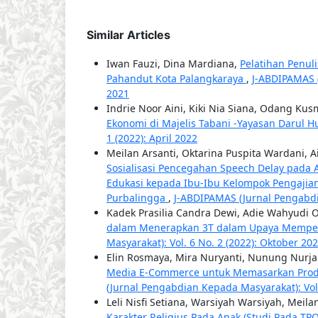
Similar Articles
Iwan Fauzi, Dina Mardiana,
Pelatihan Penul
Pahandut Kota Palangkaraya
,
J-ABDIPAMAS (
2021
Indrie Noor Aini, Kiki Nia Siana, Odang Ku
Ekonomi di Majelis Tabani -Yayasan Darul 
1 (2022): April 2022
Meilan Arsanti, Oktarina Puspita Wardani, A
Sosialisasi Pencegahan Speech Delay pada 
Edukasi kepada Ibu-Ibu Kelompok Pengaji
Purbalingga
,
J-ABDIPAMAS (Jurnal Pengabdia
Kadek Prasilia Candra Dewi, Adie Wahyudi O
dalam Menerapkan 3T dalam Upaya Memper
Masyarakat): Vol. 6 No. 2 (2022): Oktober 20
Elin Rosmaya, Mira Nuryanti, Nunung Nurj
Media E-Commerce untuk Memasarkan Pro
(Jurnal Pengabdian Kepada Masyarakat): Vol.
Leli Nisfi Setiana, Warsiyah Warsiyah, Meil
Karakter Religius Pada Anak (Studi Pada T