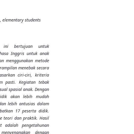
, elementary students
 ini bertujuan untuk
asa Inggris untuk anak
gan menggunakan metode
trampilan menebak secara
arkan ciri-ciri, kriteria
m pasti. Kegiatan tebak
ual spasial anak. Dengan
idik akan lebih mudah
an lebih antusias dalam
batkan 17 peserta didik.
teori dan praktik. Hasil
at adalah pengetahunan
 menyenangkan dengan