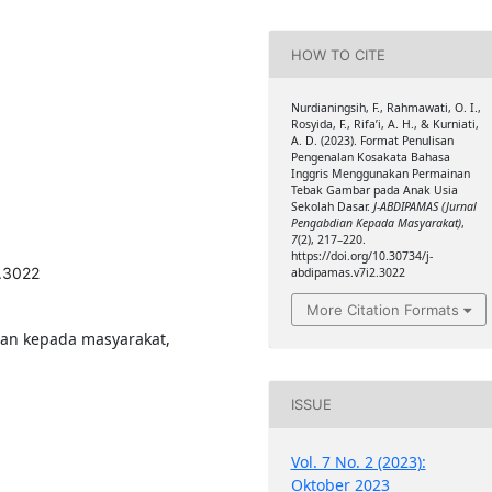
HOW TO CITE
Nurdianingsih, F., Rahmawati, O. I.,
Rosyida, F., Rifa’i, A. H., & Kurniati,
A. D. (2023). Format Penulisan
Pengenalan Kosakata Bahasa
Inggris Menggunakan Permainan
Tebak Gambar pada Anak Usia
Sekolah Dasar.
J-ABDIPAMAS (Jurnal
Pengabdian Kepada Masyarakat)
,
7
(2), 217–220.
https://doi.org/10.30734/j-
2.3022
abdipamas.v7i2.3022
More Citation Formats
ian kepada masyarakat,
ISSUE
Vol. 7 No. 2 (2023):
Oktober 2023