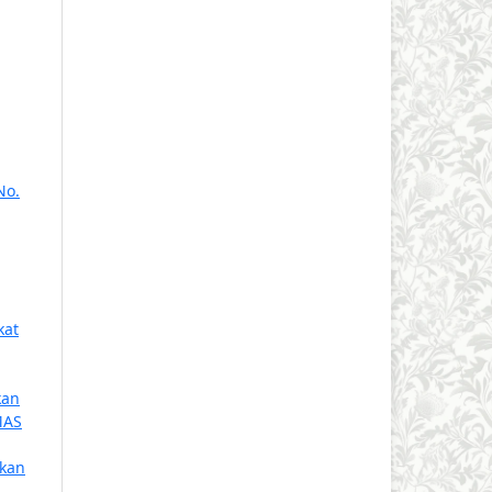
No.
kat
kan
MAS
ukan