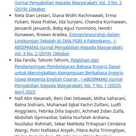
(Jurnal Pengabdian Kepada Masyarakat): Vol. 3 No. 2
(2019): Oktober
Neta Dian Lestari, Diana Widhi Rachmawati, Erma
Yuliani, Nova Pratiwi, Ida Suryani, Chandra Kurniawan,
Januardi Januardi, Boby Agus Yusmiono, Hendri
Gunawan, Riswan Aradea,
Entrepreneurship dalam
Lingkungan Sekolah di SMA PGRI 4 Palembang
,
J-
ABDIPAMAS (Jurnal Pengabdian Kepada Masyarakat):
Vol. 3 No. 2 (2019): Oktober
Eka Farida, Tahsim Tahsim,
Pelatihan dan
Pendampingan Pembelajaran Bahasa Inggris Dasar
untuk Meningkatkan Kemampuan Berbahasa Inggris
Siswa Magenta English Course
,
J-ABDIPAMAS (Jurnal
Pengabdian Kepada Masyarakat): Vol. 7 No. 1 (2023):
April 2023
Nafi Atin Hasanah, Reni Dwi Setiawati, Mitha Saharani,
Ratna Indriani, Muhamad Iqbal Fachri Zulfani, Ludfi
Anggraeni, Febrika Dilla Saputri, Achmad Zidan Zulfa,
Abdullah Gymnastiar, Sabila Nurfalah Ardiana,
Nuzilatur Rohmah, Sekar Mahkota Trihapsari Cendana
Wangi, Putri Nafisatul Aisyah, Fitara Aulia Triningtiyas,