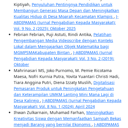
Kiptiyah,
Penyuluhan Pentingnya Pendidikan untuk
Membangun Generasi Masa Depan dan Meningkatkan
Kualitas Hidup di Desa Moarah Kecamatan Klampis
,
J-
ABDIPAMAS (Jurnal Pengabdian Kepada Masyarakat):
Vol. 9 No. 2 (2025): Oktober 2025
Febrian Febrian, Puji Astuti, Rindi Antika,
Pelatihan
Pengembangan Media Videoscribe dengan Konteks
Lokal dalam Mengajarkan Objek Matematika bagi
MGMPSMAKabupaten Bintan
,
J-ABDIPAMAS (Jurnal
Pengabdian Kepada Masyarakat): Vol. 3 No. 2 (2019):
Oktober
Mahrinasari MS, Joko Purnomo, M. Pemie Ricotama
Maesa, Nofri Kurnia Putra, Yovita Yuantari Christi Hadi,
Tiara Anggina Putri, Diena Izzaty Muslih,
Digitalisasi
Pemasaran Produk untuk Peningkatan Pengetahuan
dan Keterampilan UMKM Lanting Mini Mana Lagi di
Desa Kalirejo
,
J-ABDIPAMAS (Jurnal Pengabdian Kepada
Masyarakat): Vol. 8 No. 1 (2024): April 2024
Ihwan Zulkarnain, Muhamad Farhan,
Meningkatkan
Kreativitas Siswa dengan Memanfaatkan Sampah Bekas
menjadi Barang yang bernilai Ekonomis
,
J-ABDIPAMAS