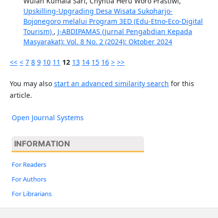
Wulan Kumala Sari, Chyntia Heru Woro Prastiwi,
Upskilling-Upgrading Desa Wisata Sukoharjo-
Bojonegoro melalui Program 3ED (Edu-Etno-Eco-Digital
Tourism)
,
J-ABDIPAMAS (Jurnal Pengabdian Kepada
Masyarakat): Vol. 8 No. 2 (2024): Oktober 2024
<<
<
7
8
9
10
11
12
13
14
15
16
>
>>
You may also
start an advanced similarity search
for this
article.
Open Journal Systems
INFORMATION
For Readers
For Authors
For Librarians