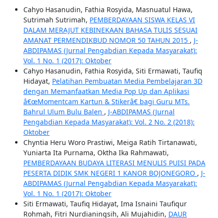
Cahyo Hasanudin, Fathia Rosyida, Masnuatul Hawa,
Sutrimah Sutrimah,
PEMBERDAYAAN SISWA KELAS VI
DALAM MERAJUT KEBINEKAAN BAHASA TULIS SESUAI
AMANAT PERMENDIKBUD NOMOR 50 TAHUN 2015
,
J-
ABDIPAMAS (Jurnal Pengabdian Kepada Masyarakat):
Vol. 1 No. 1 (2017): Oktober
Cahyo Hasanudin, Fathia Rosyida, Siti Ermawati, Taufiq
Hidayat,
Pelatihan Pembuatan Media Pembelajaran 3D
dengan Memanfaatkan Media Pop Up dan Aplikasi
â€œMomentcam Kartun & Stikerâ€ bagi Guru MTs.
Bahrul Ulum Bulu Balen
,
J-ABDIPAMAS (Jurnal
Pengabdian Kepada Masyarakat): Vol. 2 No. 2 (2018):
Oktober
Chyntia Heru Woro Prastiwi, Meiga Ratih Tirtanawati,
Yuniarta Ita Purnama, Oktha Ika Rahmawati,
PEMBERDAYAAN BUDAYA LITERASI MENULIS PUISI PADA
PESERTA DIDIK SMK NEGERI 1 KANOR BOJONEGORO
,
J-
ABDIPAMAS (Jurnal Pengabdian Kepada Masyarakat):
Vol. 1 No. 1 (2017): Oktober
Siti Ermawati, Taufiq Hidayat, Ima Isnaini Taufiqur
Rohmah, Fitri Nurdianingsih, Ali Mujahidin,
DAUR