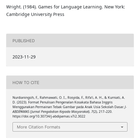
Wright. (1984). Games for Language Learning. New York:
Cambridge University Press
PUBLISHED
2023-11-29
HOW TO CITE
Nurdianingsih, F., Rahmawati, O. I., Rosyida, F., Rifa’i, A. H., & Kurniati, A.
D. (2023). Format Penulisan Pengenalan Kosakata Bahasa Inggris
Menggunakan Permainan Tebak Gambar pada Anak Usia Sekolah Dasar.
J-
ABDIPAMAS (Jurnal Pengabdian Kepada Masyarakat)
,
7
(2), 217–220.
https://doi.org/10.30734/j-abdipamas.v7i2.3022
More Citation Formats