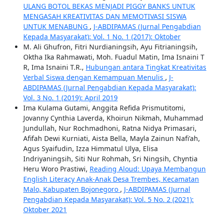
ULANG BOTOL BEKAS MENJADI PIGGY BANKS UNTUK
MENGASAH KREATIVITAS DAN MEMOTIVASI SISWA
UNTUK MENABUNG
,
J-ABDIPAMAS (Jurnal Pengabdian
Kepada Masyarakat): Vol. 1 No. 1 (2017): Oktober
M. Ali Ghufron, Fitri Nurdianingsih, Ayu Fitrianingsih,
Oktha Ika Rahmawati, Moh. Fuadul Matin, Ima Isnaini T
R, Ima Isnaini T.R.,
Hubungan antara Tingkat Kreativitas
Verbal Siswa dengan Kemampuan Menulis
,
J-
ABDIPAMAS (Jurnal Pengabdian Kepada Masyarakat):
Vol. 3 No. 1 (2019): April 2019
Ima Kulama Gutami, Anggita Refida Prismutitomi,
Jovanny Cynthia Laverda, Khoirun Nikmah, Muhammad
Jundullah, Nur Rochmadhoni, Ratna Nidya Primasari,
Afifah Dewi Kurniati, Aista Bella, Mayla Zainun Nafi'ah,
Agus Syaifudin, Izza Himmatul Ulya, Elisa
Indriyaningsih, Siti Nur Rohmah, Sri Ningsih, Chyntia
Heru Woro Prastiwi,
Reading Aloud: Upaya Membangun
English Literacy Anak-Anak Desa Trembes, Kecamatan
Malo, Kabupaten Bojonegoro
,
J-ABDIPAMAS (Jurnal
Pengabdian Kepada Masyarakat): Vol. 5 No. 2 (2021):
Oktober 2021