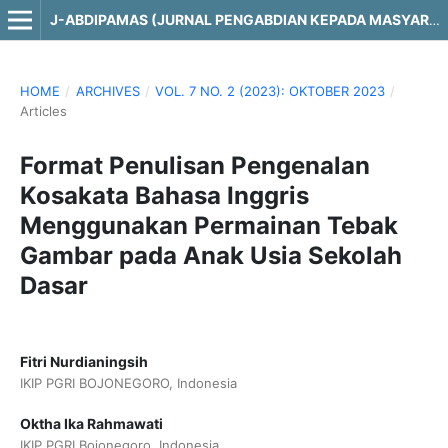
J-ABDIPAMAS (JURNAL PENGABDIAN KEPADA MASYARAKAT)
HOME
/
ARCHIVES
/
VOL. 7 NO. 2 (2023): OKTOBER 2023
/
Articles
Format Penulisan Pengenalan
Kosakata Bahasa Inggris
Menggunakan Permainan Tebak
Gambar pada Anak Usia Sekolah
Dasar
Fitri Nurdianingsih
IKIP PGRI BOJONEGORO, Indonesia
Oktha Ika Rahmawati
IKIP PGRI Bojonegoro, Indonesia