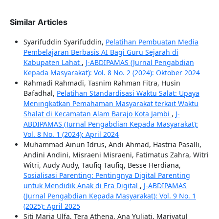
Similar Articles
Syarifuddin Syarifuddin,
Pelatihan Pembuatan Media
Pembelajaran Berbasis AI Bagi Guru Sejarah di
Kabupaten Lahat
,
J-ABDIPAMAS (Jurnal Pengabdian
Kepada Masyarakat): Vol. 8 No. 2 (2024): Oktober 2024
Rahmadi Rahmadi, Tasnim Rahman Fitra, Husin
Bafadhal,
Pelatihan Standardisasi Waktu Salat: Upaya
Meningkatkan Pemahaman Masyarakat terkait Waktu
Shalat di Kecamatan Alam Barajo Kota Jambi
,
J-
ABDIPAMAS (Jurnal Pengabdian Kepada Masyarakat):
Vol. 8 No. 1 (2024): April 2024
Muhammad Ainun Idrus, Andi Ahmad, Hastria Pasalli,
Andini Andini, Misraeni Misraeni, Fatimatus Zahra, Witri
Witri, Audy Audy, Taufiq Taufiq, Besse Herdiana,
Sosialisasi Parenting: Pentingnya Digital Parenting
untuk Mendidik Anak di Era Digital
,
J-ABDIPAMAS
(Jurnal Pengabdian Kepada Masyarakat): Vol. 9 No. 1
(2025): April 2025
Siti Maria Ulfa, Tera Athena, Ana Yuliati, Mariyatul