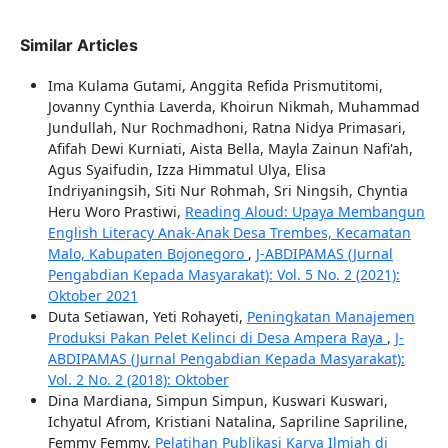
Similar Articles
Ima Kulama Gutami, Anggita Refida Prismutitomi,
Jovanny Cynthia Laverda, Khoirun Nikmah, Muhammad
Jundullah, Nur Rochmadhoni, Ratna Nidya Primasari,
Afifah Dewi Kurniati, Aista Bella, Mayla Zainun Nafi'ah,
Agus Syaifudin, Izza Himmatul Ulya, Elisa
Indriyaningsih, Siti Nur Rohmah, Sri Ningsih, Chyntia
Heru Woro Prastiwi,
Reading Aloud: Upaya Membangun
English Literacy Anak-Anak Desa Trembes, Kecamatan
Malo, Kabupaten Bojonegoro
,
J-ABDIPAMAS (Jurnal
Pengabdian Kepada Masyarakat): Vol. 5 No. 2 (2021):
Oktober 2021
Duta Setiawan, Yeti Rohayeti,
Peningkatan Manajemen
Produksi Pakan Pelet Kelinci di Desa Ampera Raya
,
J-
ABDIPAMAS (Jurnal Pengabdian Kepada Masyarakat):
Vol. 2 No. 2 (2018): Oktober
Dina Mardiana, Simpun Simpun, Kuswari Kuswari,
Ichyatul Afrom, Kristiani Natalina, Sapriline Sapriline,
Femmy Femmy,
Pelatihan Publikasi Karya Ilmiah di