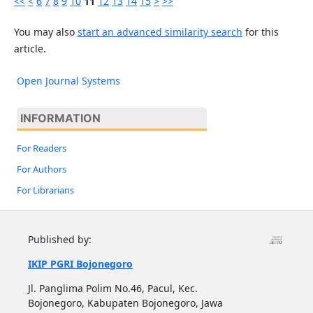
<<
<
6
7
8
9
10
11
12
13
14
15
>
>>
You may also
start an advanced similarity search
for this
article.
Open Journal Systems
INFORMATION
For Readers
For Authors
For Librarians
Published by:
IKIP PGRI Bojonegoro
Jl. Panglima Polim No.46, Pacul, Kec.
Bojonegoro, Kabupaten Bojonegoro, Jawa