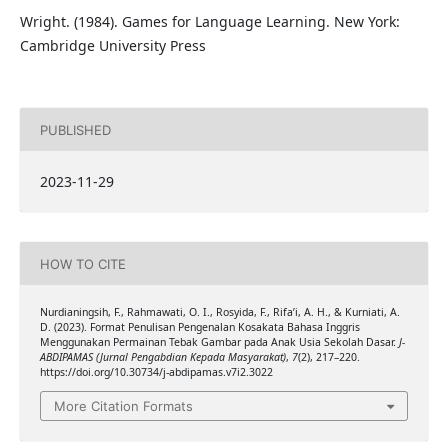
Wright. (1984). Games for Language Learning. New York:
Cambridge University Press
PUBLISHED
2023-11-29
HOW TO CITE
Nurdianingsih, F., Rahmawati, O. I., Rosyida, F., Rifa’i, A. H., & Kurniati, A.
D. (2023). Format Penulisan Pengenalan Kosakata Bahasa Inggris
Menggunakan Permainan Tebak Gambar pada Anak Usia Sekolah Dasar.
J-
ABDIPAMAS (Jurnal Pengabdian Kepada Masyarakat)
,
7
(2), 217–220.
https://doi.org/10.30734/j-abdipamas.v7i2.3022
More Citation Formats