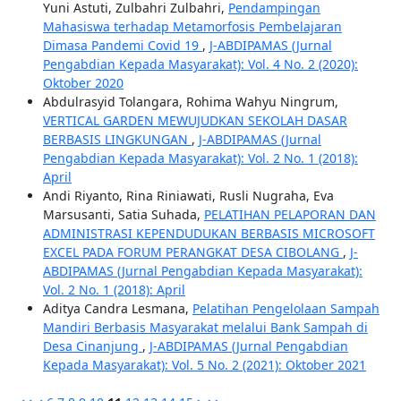
Yuni Astuti, Zulbahri Zulbahri,
Pendampingan
Mahasiswa terhadap Metamorfosis Pembelajaran
Dimasa Pandemi Covid 19
,
J-ABDIPAMAS (Jurnal
Pengabdian Kepada Masyarakat): Vol. 4 No. 2 (2020):
Oktober 2020
Abdulrasyid Tolangara, Rohima Wahyu Ningrum,
VERTICAL GARDEN MEWUJUDKAN SEKOLAH DASAR
BERBASIS LINGKUNGAN
,
J-ABDIPAMAS (Jurnal
Pengabdian Kepada Masyarakat): Vol. 2 No. 1 (2018):
April
Andi Riyanto, Rina Riniawati, Rusli Nugraha, Eva
Marsusanti, Satia Suhada,
PELATIHAN PELAPORAN DAN
ADMINISTRASI KEPENDUDUKAN BERBASIS MICROSOFT
EXCEL PADA FORUM PERANGKAT DESA CIBOLANG
,
J-
ABDIPAMAS (Jurnal Pengabdian Kepada Masyarakat):
Vol. 2 No. 1 (2018): April
Aditya Candra Lesmana,
Pelatihan Pengelolaan Sampah
Mandiri Berbasis Masyarakat melalui Bank Sampah di
Desa Cinanjung
,
J-ABDIPAMAS (Jurnal Pengabdian
Kepada Masyarakat): Vol. 5 No. 2 (2021): Oktober 2021