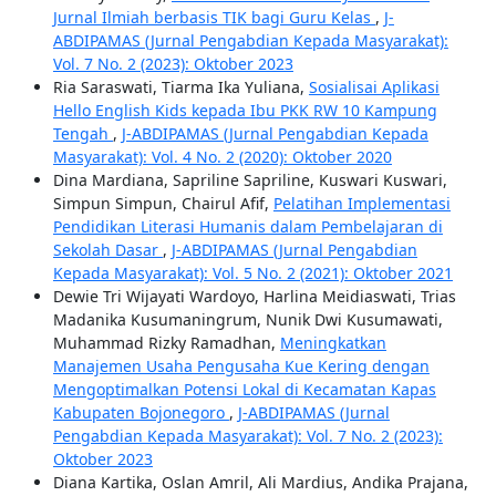
Jurnal Ilmiah berbasis TIK bagi Guru Kelas
,
J-
ABDIPAMAS (Jurnal Pengabdian Kepada Masyarakat):
Vol. 7 No. 2 (2023): Oktober 2023
Ria Saraswati, Tiarma Ika Yuliana,
Sosialisai Aplikasi
Hello English Kids kepada Ibu PKK RW 10 Kampung
Tengah
,
J-ABDIPAMAS (Jurnal Pengabdian Kepada
Masyarakat): Vol. 4 No. 2 (2020): Oktober 2020
Dina Mardiana, Sapriline Sapriline, Kuswari Kuswari,
Simpun Simpun, Chairul Afif,
Pelatihan Implementasi
Pendidikan Literasi Humanis dalam Pembelajaran di
Sekolah Dasar
,
J-ABDIPAMAS (Jurnal Pengabdian
Kepada Masyarakat): Vol. 5 No. 2 (2021): Oktober 2021
Dewie Tri Wijayati Wardoyo, Harlina Meidiaswati, Trias
Madanika Kusumaningrum, Nunik Dwi Kusumawati,
Muhammad Rizky Ramadhan,
Meningkatkan
Manajemen Usaha Pengusaha Kue Kering dengan
Mengoptimalkan Potensi Lokal di Kecamatan Kapas
Kabupaten Bojonegoro
,
J-ABDIPAMAS (Jurnal
Pengabdian Kepada Masyarakat): Vol. 7 No. 2 (2023):
Oktober 2023
Diana Kartika, Oslan Amril, Ali Mardius, Andika Prajana,