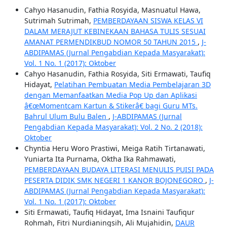
Cahyo Hasanudin, Fathia Rosyida, Masnuatul Hawa,
Sutrimah Sutrimah,
PEMBERDAYAAN SISWA KELAS VI
DALAM MERAJUT KEBINEKAAN BAHASA TULIS SESUAI
AMANAT PERMENDIKBUD NOMOR 50 TAHUN 2015
,
J-
ABDIPAMAS (Jurnal Pengabdian Kepada Masyarakat):
Vol. 1 No. 1 (2017): Oktober
Cahyo Hasanudin, Fathia Rosyida, Siti Ermawati, Taufiq
Hidayat,
Pelatihan Pembuatan Media Pembelajaran 3D
dengan Memanfaatkan Media Pop Up dan Aplikasi
â€œMomentcam Kartun & Stikerâ€ bagi Guru MTs.
Bahrul Ulum Bulu Balen
,
J-ABDIPAMAS (Jurnal
Pengabdian Kepada Masyarakat): Vol. 2 No. 2 (2018):
Oktober
Chyntia Heru Woro Prastiwi, Meiga Ratih Tirtanawati,
Yuniarta Ita Purnama, Oktha Ika Rahmawati,
PEMBERDAYAAN BUDAYA LITERASI MENULIS PUISI PADA
PESERTA DIDIK SMK NEGERI 1 KANOR BOJONEGORO
,
J-
ABDIPAMAS (Jurnal Pengabdian Kepada Masyarakat):
Vol. 1 No. 1 (2017): Oktober
Siti Ermawati, Taufiq Hidayat, Ima Isnaini Taufiqur
Rohmah, Fitri Nurdianingsih, Ali Mujahidin,
DAUR