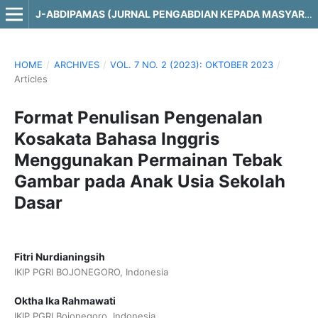
J-ABDIPAMAS (JURNAL PENGABDIAN KEPADA MASYARAKAT)
HOME
/
ARCHIVES
/
VOL. 7 NO. 2 (2023): OKTOBER 2023
/
Articles
Format Penulisan Pengenalan
Kosakata Bahasa Inggris
Menggunakan Permainan Tebak
Gambar pada Anak Usia Sekolah
Dasar
Fitri Nurdianingsih
IKIP PGRI BOJONEGORO, Indonesia
Oktha Ika Rahmawati
IKIP PGRI Bojonegoro, Indonesia