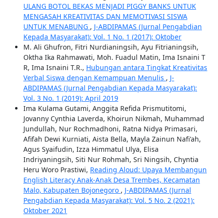
ULANG BOTOL BEKAS MENJADI PIGGY BANKS UNTUK
MENGASAH KREATIVITAS DAN MEMOTIVASI SISWA
UNTUK MENABUNG
,
J-ABDIPAMAS (Jurnal Pengabdian
Kepada Masyarakat): Vol. 1 No. 1 (2017): Oktober
M. Ali Ghufron, Fitri Nurdianingsih, Ayu Fitrianingsih,
Oktha Ika Rahmawati, Moh. Fuadul Matin, Ima Isnaini T
R, Ima Isnaini T.R.,
Hubungan antara Tingkat Kreativitas
Verbal Siswa dengan Kemampuan Menulis
,
J-
ABDIPAMAS (Jurnal Pengabdian Kepada Masyarakat):
Vol. 3 No. 1 (2019): April 2019
Ima Kulama Gutami, Anggita Refida Prismutitomi,
Jovanny Cynthia Laverda, Khoirun Nikmah, Muhammad
Jundullah, Nur Rochmadhoni, Ratna Nidya Primasari,
Afifah Dewi Kurniati, Aista Bella, Mayla Zainun Nafi'ah,
Agus Syaifudin, Izza Himmatul Ulya, Elisa
Indriyaningsih, Siti Nur Rohmah, Sri Ningsih, Chyntia
Heru Woro Prastiwi,
Reading Aloud: Upaya Membangun
English Literacy Anak-Anak Desa Trembes, Kecamatan
Malo, Kabupaten Bojonegoro
,
J-ABDIPAMAS (Jurnal
Pengabdian Kepada Masyarakat): Vol. 5 No. 2 (2021):
Oktober 2021