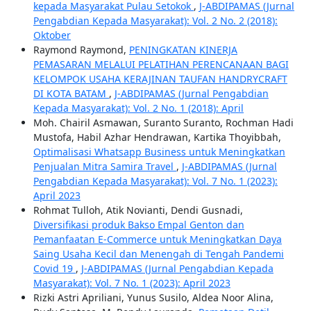
kepada Masyarakat Pulau Setokok
,
J-ABDIPAMAS (Jurnal
Pengabdian Kepada Masyarakat): Vol. 2 No. 2 (2018):
Oktober
Raymond Raymond,
PENINGKATAN KINERJA
PEMASARAN MELALUI PELATIHAN PERENCANAAN BAGI
KELOMPOK USAHA KERAJINAN TAUFAN HANDRYCRAFT
DI KOTA BATAM
,
J-ABDIPAMAS (Jurnal Pengabdian
Kepada Masyarakat): Vol. 2 No. 1 (2018): April
Moh. Chairil Asmawan, Suranto Suranto, Rochman Hadi
Mustofa, Habil Azhar Hendrawan, Kartika Thoyibbah,
Optimalisasi Whatsapp Business untuk Meningkatkan
Penjualan Mitra Samira Travel
,
J-ABDIPAMAS (Jurnal
Pengabdian Kepada Masyarakat): Vol. 7 No. 1 (2023):
April 2023
Rohmat Tulloh, Atik Novianti, Dendi Gusnadi,
Diversifikasi produk Bakso Empal Genton dan
Pemanfaatan E-Commerce untuk Meningkatkan Daya
Saing Usaha Kecil dan Menengah di Tengah Pandemi
Covid 19
,
J-ABDIPAMAS (Jurnal Pengabdian Kepada
Masyarakat): Vol. 7 No. 1 (2023): April 2023
Rizki Astri Apriliani, Yunus Susilo, Aldea Noor Alina,