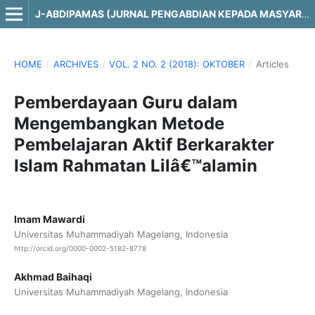
J-ABDIPAMAS (JURNAL PENGABDIAN KEPADA MASYARAKAT)
HOME
/
ARCHIVES
/
VOL. 2 NO. 2 (2018): OKTOBER
/
Articles
Pemberdayaan Guru dalam
Mengembangkan Metode
Pembelajaran Aktif Berkarakter
Islam Rahmatan Lilâ€™alamin
Imam Mawardi
Universitas Muhammadiyah Magelang, Indonesia
http://orcid.org/0000-0002-5182-8778
Akhmad Baihaqi
Universitas Muhammadiyah Magelang, Indonesia