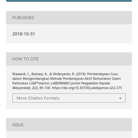
PUBLISHED
2018-10-31
HOW TO CITE
Mawardi, I., Baihaqi, A., & Widaryanto, R. (2018). Pemberdayaan Guru
dalam Mengembangkan Metode Pembelajaran Aktif Berkarakter Islam
Rahmatan Lilâ€™alamin.
J-ABDIPAMAS (Jurnal Pengabdian Kepada
Masyarakat)
,
2
(2), 89–100. https://doi.org/10.30734/j-abdipamas.v2i2.275
More Citation Formats
ISSUE