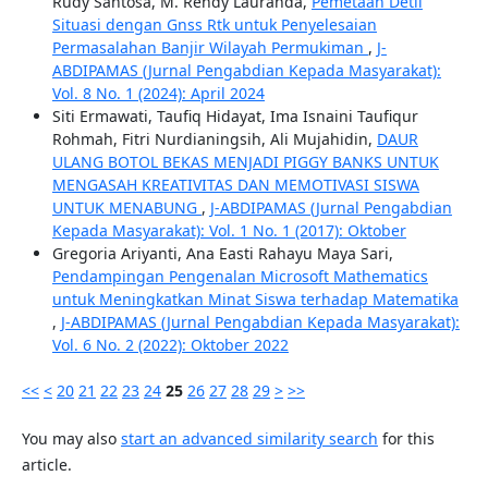
Rudy Santosa, M. Rendy Lauranda,
Pemetaan Detil
Situasi dengan Gnss Rtk untuk Penyelesaian
Permasalahan Banjir Wilayah Permukiman
,
J-
ABDIPAMAS (Jurnal Pengabdian Kepada Masyarakat):
Vol. 8 No. 1 (2024): April 2024
Siti Ermawati, Taufiq Hidayat, Ima Isnaini Taufiqur
Rohmah, Fitri Nurdianingsih, Ali Mujahidin,
DAUR
ULANG BOTOL BEKAS MENJADI PIGGY BANKS UNTUK
MENGASAH KREATIVITAS DAN MEMOTIVASI SISWA
UNTUK MENABUNG
,
J-ABDIPAMAS (Jurnal Pengabdian
Kepada Masyarakat): Vol. 1 No. 1 (2017): Oktober
Gregoria Ariyanti, Ana Easti Rahayu Maya Sari,
Pendampingan Pengenalan Microsoft Mathematics
untuk Meningkatkan Minat Siswa terhadap Matematika
,
J-ABDIPAMAS (Jurnal Pengabdian Kepada Masyarakat):
Vol. 6 No. 2 (2022): Oktober 2022
<<
<
20
21
22
23
24
25
26
27
28
29
>
>>
You may also
start an advanced similarity search
for this
article.