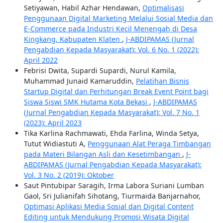
Setiyawan, Habil Azhar Hendawan,
Optimalisasi
Penggunaan Digital Marketing Melalui Sosial Media dan
E-Commerce pada Industri Kecil Menengah di Desa
Kingkang, Kabupaten Klaten
,
J-ABDIPAMAS (Jurnal
Pengabdian Kepada Masyarakat): Vol. 6 No. 1 (2022):
April 2022
Febrisi Dwita, Supardi Supardi, Nurul Kamila,
Muhammad Junaid Kamaruddin,
Pelatihan Bisnis
Startup Digital dan Perhitungan Break Event Point bagi
Siswa Siswi SMK Hutama Kota Bekasi
,
J-ABDIPAMAS
(Jurnal Pengabdian Kepada Masyarakat): Vol. 7 No. 1
(2023): April 2023
Tika Karlina Rachmawati, Ehda Farlina, Winda Setya,
Tutut Widiastuti A,
Penggunaan Alat Peraga Timbangan
pada Materi Bilangan Asli dan Kesetimbangan
,
J-
ABDIPAMAS (Jurnal Pengabdian Kepada Masyarakat):
Vol. 3 No. 2 (2019): Oktober
Saut Pintubipar Saragih, Irma Labora Suriani Lumban
Gaol, Sri Julianifah Sihotang, Tiurmaida Banjarnahor,
Optimasi Aplikasi Media Sosial dan Digital Content
Editing untuk Mendukung Promosi Wisata Digital