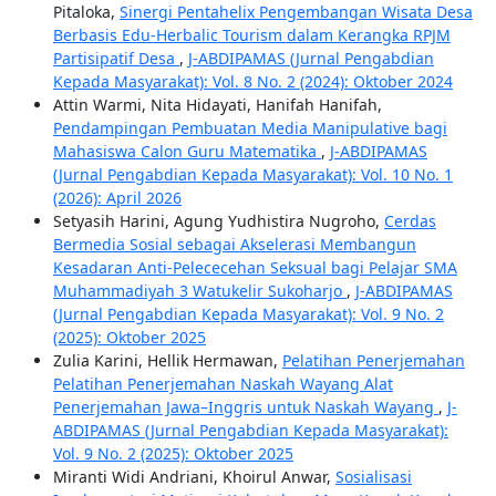
Pitaloka,
Sinergi Pentahelix Pengembangan Wisata Desa
Berbasis Edu-Herbalic Tourism dalam Kerangka RPJM
Partisipatif Desa
,
J-ABDIPAMAS (Jurnal Pengabdian
Kepada Masyarakat): Vol. 8 No. 2 (2024): Oktober 2024
Attin Warmi, Nita Hidayati, Hanifah Hanifah,
Pendampingan Pembuatan Media Manipulative bagi
Mahasiswa Calon Guru Matematika
,
J-ABDIPAMAS
(Jurnal Pengabdian Kepada Masyarakat): Vol. 10 No. 1
(2026): April 2026
Setyasih Harini, Agung Yudhistira Nugroho,
Cerdas
Bermedia Sosial sebagai Akselerasi Membangun
Kesadaran Anti-Pelececehan Seksual bagi Pelajar SMA
Muhammadiyah 3 Watukelir Sukoharjo
,
J-ABDIPAMAS
(Jurnal Pengabdian Kepada Masyarakat): Vol. 9 No. 2
(2025): Oktober 2025
Zulia Karini, Hellik Hermawan,
Pelatihan Penerjemahan
Pelatihan Penerjemahan Naskah Wayang Alat
Penerjemahan Jawa–Inggris untuk Naskah Wayang
,
J-
ABDIPAMAS (Jurnal Pengabdian Kepada Masyarakat):
Vol. 9 No. 2 (2025): Oktober 2025
Miranti Widi Andriani, Khoirul Anwar,
Sosialisasi