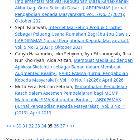
Implementasi Motivasi Kebutuhan Masa Kanak-Kanak
Akhir bagi Guru Sekolah Dasar
,
J-ABDIPAMAS (Jurnal
Pengabdian Kepada Masyarakat): Vol. 5 No. 2 (2021):
Oktober 2021
Septi Fajarwati,
Internet Marketing Produk Crochet
Sebagai Peluang Usaha Rumahan Bagi Ibu-Ibu Dawis
,
J-ABDIPAMAS (Jurnal Pengabdian Kepada Masyarakat):
Vol. 5 No. 2 (2021): Oktober 2021
Cahyo Hasanudin, Joko Setiyono, Ayu Fitrianingsih, Risa
Nur Khoiriyah, Aida Azizah,
Membuat Media 3D dengan
Aplikasi SketchUp sebagai Bahan dalam Membuat
Augmented Reality
,
J-ABDIPAMAS (Jurnal Pengabdian
Kepada Masyarakat): Vol. 10 No. 1 (2026): April 2026
Mirta Fera, Febrian Febrian,
Pemanfaatan Pemodelan
Rasch dalam Asesmen Pembelajaran bagi MGMP
Matematika SMA Kabupatan Bintan
,
J-ABDIPAMAS
(Jurnal Pengabdian Kepada Masyarakat): Vol. 3 No. 1
(2019): April 2019
<<
<
30
31
32
33
34
35
36
37
>
>>
You may also
start an advanced similarity search
for this