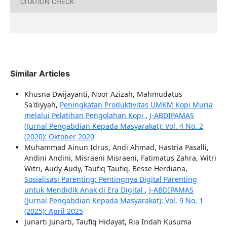
CITATION CHECK
Similar Articles
Khusna Dwijayanti, Noor Azizah, Mahmudatus
Sa'diyyah,
Peningkatan Produktivitas UMKM Kopi Muria
melalui Pelatihan Pengolahan Kopi
,
J-ABDIPAMAS
(Jurnal Pengabdian Kepada Masyarakat): Vol. 4 No. 2
(2020): Oktober 2020
Muhammad Ainun Idrus, Andi Ahmad, Hastria Pasalli,
Andini Andini, Misraeni Misraeni, Fatimatus Zahra, Witri
Witri, Audy Audy, Taufiq Taufiq, Besse Herdiana,
Sosialisasi Parenting: Pentingnya Digital Parenting
untuk Mendidik Anak di Era Digital
,
J-ABDIPAMAS
(Jurnal Pengabdian Kepada Masyarakat): Vol. 9 No. 1
(2025): April 2025
Junarti Junarti, Taufiq Hidayat, Ria Indah Kusuma