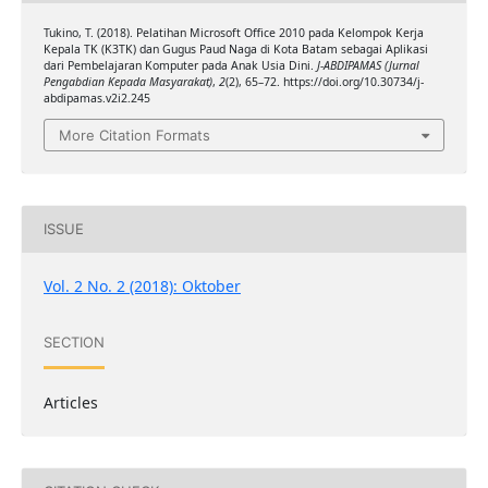
Tukino, T. (2018). Pelatihan Microsoft Office 2010 pada Kelompok Kerja
Kepala TK (K3TK) dan Gugus Paud Naga di Kota Batam sebagai Aplikasi
dari Pembelajaran Komputer pada Anak Usia Dini.
J-ABDIPAMAS (Jurnal
Pengabdian Kepada Masyarakat)
,
2
(2), 65–72. https://doi.org/10.30734/j-
abdipamas.v2i2.245
More Citation Formats
ISSUE
Vol. 2 No. 2 (2018): Oktober
SECTION
Articles