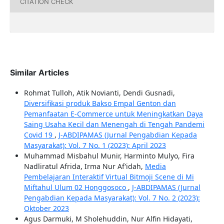
CITATION CHECK
Similar Articles
Rohmat Tulloh, Atik Novianti, Dendi Gusnadi,
Diversifikasi produk Bakso Empal Genton dan
Pemanfaatan E-Commerce untuk Meningkatkan Daya
Saing Usaha Kecil dan Menengah di Tengah Pandemi
Covid 19
,
J-ABDIPAMAS (Jurnal Pengabdian Kepada
Masyarakat): Vol. 7 No. 1 (2023): April 2023
Muhammad Misbahul Munir, Harminto Mulyo, Fira
Nadliratul Afrida, Irma Nur Af’idah,
Media
Pembelajaran Interaktif Virtual Bitmoji Scene di Mi
Miftahul Ulum 02 Honggosoco
,
J-ABDIPAMAS (Jurnal
Pengabdian Kepada Masyarakat): Vol. 7 No. 2 (2023):
Oktober 2023
Agus Darmuki, M Sholehuddin, Nur Alfin Hidayati,