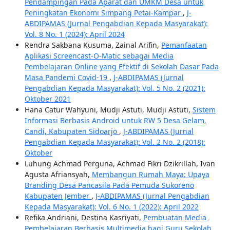
Pendampingan Pada Aparat dan UMKM Desa untuk
Peningkatan Ekonomi Simpang Petai-Kampar
,
J-
ABDIPAMAS (Jurnal Pengabdian Kepada Masyarakat):
Vol. 8 No. 1 (2024): April 2024
Rendra Sakbana Kusuma, Zainal Arifin,
Pemanfaatan
Aplikasi Screencast-O-Matic sebagai Media
Pembelajaran Online yang Efektif di Sekolah Dasar Pada
Masa Pandemi Covid-19
,
J-ABDIPAMAS (Jurnal
Pengabdian Kepada Masyarakat): Vol. 5 No. 2 (2021):
Oktober 2021
Hana Catur Wahyuni, Mudji Astuti, Mudji Astuti,
Sistem
Informasi Berbasis Android untuk RW 5 Desa Gelam,
Candi, Kabupaten Sidoarjo
,
J-ABDIPAMAS (Jurnal
Pengabdian Kepada Masyarakat): Vol. 2 No. 2 (2018):
Oktober
Luhung Achmad Perguna, Achmad Fikri Dzikrillah, Ivan
Agusta Afriansyah,
Membangun Rumah Maya: Upaya
Branding Desa Pancasila Pada Pemuda Sukoreno
Kabupaten Jember
,
J-ABDIPAMAS (Jurnal Pengabdian
Kepada Masyarakat): Vol. 6 No. 1 (2022): April 2022
Refika Andriani, Destina Kasriyati,
Pembuatan Media
Pembelajaran Berbasis Multimedia bagi Guru Sekolah