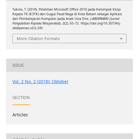
Tukino, T. (2018). Pelatihan Microsoft Office 2010 pada Kelompok Kerja
Kepala TK (K3TK) dan Gugus Paud Naga di Kota Batam sebagai Aplikasi
dari Pembelajaran Komputer pada Anak Usia Dini.
J-ABDIPAMAS (Jurnal
Pengabdian Kepada Masyarakat)
,
2
(2), 65–72. https://doi.org/10.30734/j-
abdipamas.v2i2.245
More Citation Formats
ISSUE
Vol. 2 No. 2 (2018): Oktober
SECTION
Articles