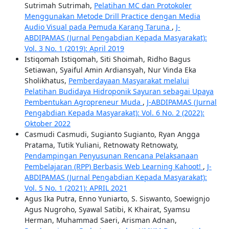
Sutrimah Sutrimah,
Pelatihan MC dan Protokoler
Menggunakan Metode Drill Practice dengan Media
Audio Visual pada Pemuda Karang Taruna
,
J-
ABDIPAMAS (Jurnal Pengabdian Kepada Masyarakat):
Vol. 3 No. 1 (2019): April 2019
Istiqomah Istiqomah, Siti Shoimah, Ridho Bagus
Setiawan, Syaiful Amin Ardiansyah, Nur Vinda Eka
Sholikhatus,
Pemberdayaan Masyarakat melalui
Pelatihan Budidaya Hidroponik Sayuran sebagai Upaya
Pembentukan Agropreneur Muda
,
J-ABDIPAMAS (Jurnal
Pengabdian Kepada Masyarakat): Vol. 6 No. 2 (2022):
Oktober 2022
Casmudi Casmudi, Sugianto Sugianto, Ryan Angga
Pratama, Tutik Yuliani, Retnowaty Retnowaty,
Pendampingan Penyusunan Rencana Pelaksanaan
Pembelajaran (RPP) Berbasis Web Learning Kahoot!
,
J-
ABDIPAMAS (Jurnal Pengabdian Kepada Masyarakat):
Vol. 5 No. 1 (2021): APRIL 2021
Agus Ika Putra, Enno Yuniarto, S. Siswanto, Soewignjo
Agus Nugroho, Syawal Satibi, K Khairat, Syamsu
Herman, Muhammad Saeri, Arisman Adnan,