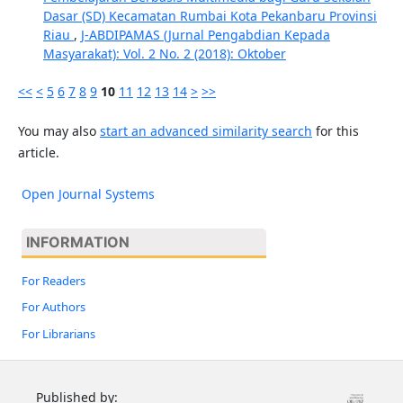
Dasar (SD) Kecamatan Rumbai Kota Pekanbaru Provinsi
Riau
,
J-ABDIPAMAS (Jurnal Pengabdian Kepada
Masyarakat): Vol. 2 No. 2 (2018): Oktober
<<
<
5
6
7
8
9
10
11
12
13
14
>
>>
You may also
start an advanced similarity search
for this
article.
Open Journal Systems
INFORMATION
For Readers
For Authors
For Librarians
Published by: