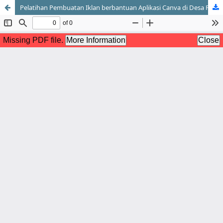
Pelatihan Pembuatan Iklan berbantuan Aplikasi Canva di Desa Pringsari Kecamatan Pringapus Kabupaten Semarang sebagai Trik Market Online