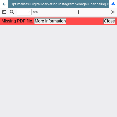
Optimalisasi Digital Marketing Instagram Sebagai Channeling Di Lingkungan Mahasiswa UPI Kampus Cibiru