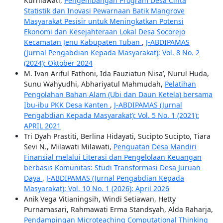
Kurniawati,
Pengembangan Program Desa Cinta
Statistik dan Inovasi Pewarnaan Batik Mangrove
Masyarakat Pesisir untuk Meningkatkan Potensi
Ekonomi dan Kesejahteraan Lokal Desa Socorejo
Kecamatan Jenu Kabupaten Tuban
,
J-ABDIPAMAS
(Jurnal Pengabdian Kepada Masyarakat): Vol. 8 No. 2
(2024): Oktober 2024
M. Ivan Ariful Fathoni, Ida Fauziatun Nisa’, Nurul Huda,
Sunu Wahyudhi, Abhariyatul Mahmudah,
Pelatihan
Pengolahan Bahan Alam (Ubi dan Daun Ketela) bersama
Ibu-ibu PKK Desa Kanten
,
J-ABDIPAMAS (Jurnal
Pengabdian Kepada Masyarakat): Vol. 5 No. 1 (2021):
APRIL 2021
Tri Dyah Prastiti, Berlina Hidayati, Sucipto Sucipto, Tiara
Sevi N., Milawati Milawati,
Penguatan Desa Mandiri
Finansial melalui Literasi dan Pengelolaan Keuangan
berbasis Komunitas: Studi Transformasi Desa Juruan
Daya
,
J-ABDIPAMAS (Jurnal Pengabdian Kepada
Masyarakat): Vol. 10 No. 1 (2026): April 2026
Anik Vega Vitianingsih, Windi Setiawan, Hetty
Purnamasari, Rahmawati Erma Standsyah, Alda Raharja,
Pendampingan Microteaching Computational Thinking