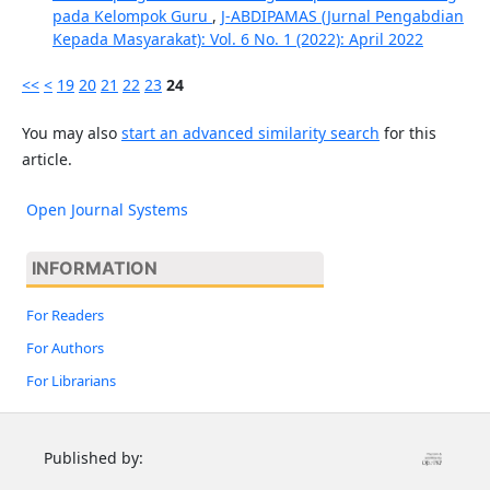
pada Kelompok Guru
,
J-ABDIPAMAS (Jurnal Pengabdian
Kepada Masyarakat): Vol. 6 No. 1 (2022): April 2022
<<
<
19
20
21
22
23
24
You may also
start an advanced similarity search
for this
article.
Open Journal Systems
INFORMATION
For Readers
For Authors
For Librarians
Published by: