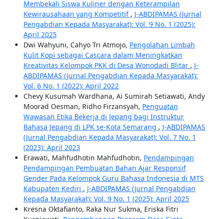
Membekali Siswa Kuliner dengan Keterampilan
Kewirausahaan yang Kompetitif
,
J-ABDIPAMAS (Jurnal
Pengabdian Kepada Masyarakat): Vol. 9 No. 1 (2025):
April 2025
Dwi Wahyuni, Cahyo Tri Atmojo,
Pengolahan Limbah
Kulit Kopi sebagai Cascara dalam Meningkatkan
Kreativitas Kelompok PKK di Desa Wonodadi Blitar
,
J-
ABDIPAMAS (Jurnal Pengabdian Kepada Masyarakat):
Vol. 6 No. 1 (2022): April 2022
Chevy Kusumah Wardhana, Ai Sumirah Setiawati, Andy
Moorad Oesman, Ridho Firzansyah,
Penguatan
Wawasan Etika Bekerja di Jepang bagi Instruktur
Bahasa Jepang di LPK se-Kota Semarang
,
J-ABDIPAMAS
(Jurnal Pengabdian Kepada Masyarakat): Vol. 7 No. 1
(2023): April 2023
Erawati, Mahfudhotin Mahfudhotin,
Pendampingan
Pendampingan Pembuatan Bahan Ajar Responsif
Gender Pada Kelompok Guru Bahasa Indonesia di MTS
Kabupaten Kediri
,
J-ABDIPAMAS (Jurnal Pengabdian
Kepada Masyarakat): Vol. 9 No. 1 (2025): April 2025
Kresna Oktafianto, Raka Nur Sukma, Eriska Fitri