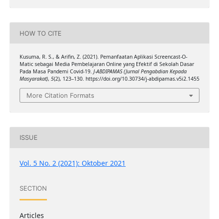
HOW TO CITE
Kusuma, R. S., & Arifin, Z. (2021). Pemanfaatan Aplikasi Screencast-O-
Matic sebagai Media Pembelajaran Online yang Efektif di Sekolah Dasar
Pada Masa Pandemi Covid-19.
J-ABDIPAMAS (Jurnal Pengabdian Kepada
Masyarakat)
,
5
(2), 123–130. https://doi.org/10.30734/j-abdipamas.v5i2.1455
More Citation Formats
ISSUE
Vol. 5 No. 2 (2021): Oktober 2021
SECTION
Articles