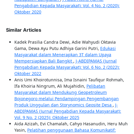
Pengabdian Kepada Masyarakat): Vol. 4 No. 2 (2020):
Oktober 2020
Similar Articles
Kadek Prasilia Candra Dewi, Adie Wahyudi Oktavia
Gama, Dewa Ayu Putu Adhiya Garini Putri,
Edukasi
Masyarakat dalam Menerapkan 3T dalam Upaya
Mempersiapkan Bali Bangkit
,
J-ABDIPAMAS (Jurnal
Pengabdian Kepada Masyarakat): Vol. 6 No. 2 (2022):
Oktober 2022
Anis Umi Khoirotunnisa, Ima Isnaini Taufiqur Rohmah,
Ifa Khoiria Ningrum, Ali Mujahidin,
Pelibatan
Masyarakat dalam Mendukung Geopetroleum
Bojonegoro melalui Pendampingan Pengembangan
Produk Unggulan dan Storynomics Geosite Desa
,
J-
ABDIPAMAS (Jurnal Pengabdian Kepada Masyarakat):
Vol. 9 No. 2 (2025): Oktober 2025
Aida Azizah, Evi Chamalah, Cahyo Hasanudin, Heru Muh
Yasin,
Pelatihan penggunaan Bahasa Komunikatif: