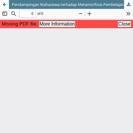
Pendampingan Mahasiswa terhadap Metamorfosis Pembelajaran Dimasa Pandemi Covid 19