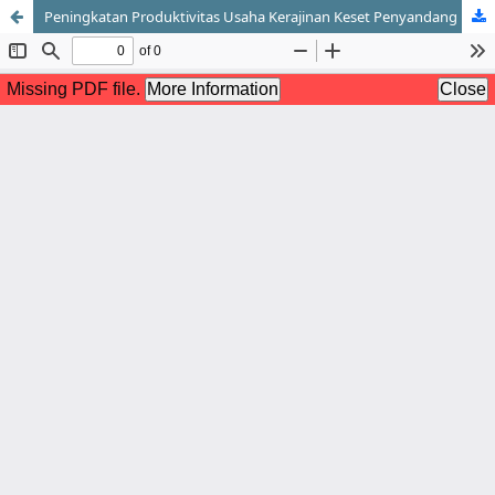
Peningkatan Produktivitas Usaha Kerajinan Keset Penyandang Disabilitas Kabupaten Gunung Kidul di Masa Pandemi Covid-19